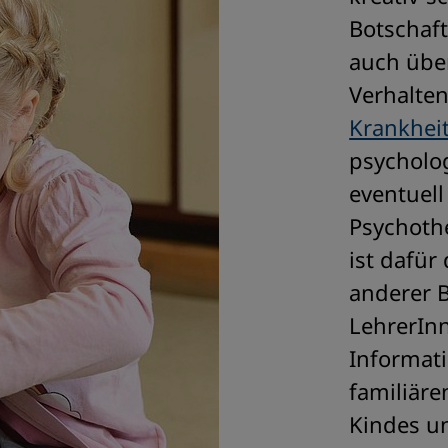
Botschaft
auch über
Verhalte
Krankheit
psycholo
eventuell
Psychothe
ist dafür
anderer B
LehrerInn
Informat
familiäre
Kindes u