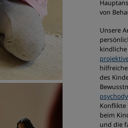
Hauptans
von Beha
Unsere Ar
persönlic
kindliche
projektiv
hilfreich
des Kind
Bewusstm
psychody
Konflikt
beim Kind
und die f