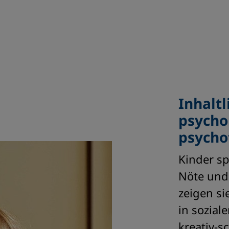
Inhalt
psycho
psycho
Kinder sp
Nöte und 
zeigen si
in sozial
kreativ-s