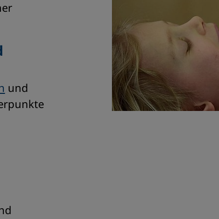
ner
d
n
und
erpunkte
und