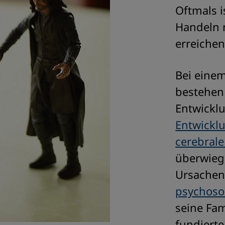
Oftmals 
Handeln 
erreichen
Bei einem
bestehen
Entwickl
Entwickl
cerebral
überwieg
Ursachen 
psychoso
seine Fam
fundiert