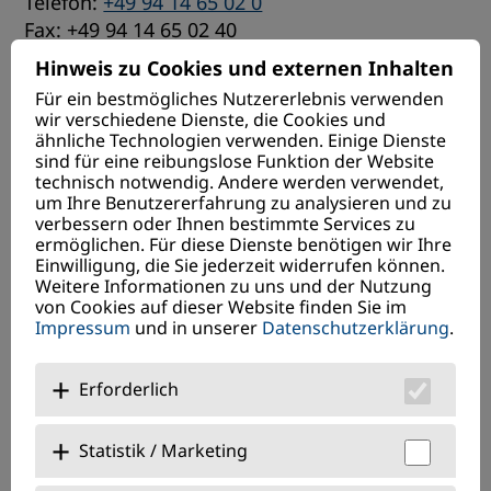
Telefon:
+49 94 14 65 02 0
Fax: +49 94 14 65 02 40
E-Mail:
info@kinderzentrum-regensburg.de
Hinweis zu Cookies und externen Inhalten
Für ein bestmögliches Nutzererlebnis verwenden
Spendenkonto
wir verschiedene Dienste, die Cookies und
ähnliche Technologien verwenden. Einige Dienste
VR Bank Niederbayern-Oberpfalz eG
sind für eine reibungslose Funktion der Website
DE09 7509 0900 9098 6076 16
technisch notwendig. Andere werden verwendet,
um Ihre Benutzererfahrung zu analysieren und zu
verbessern oder Ihnen bestimmte Services zu
Hier online spenden
ermöglichen. Für diese Dienste benötigen wir Ihre
Einwilligung, die Sie jederzeit widerrufen können.
Weitere Informationen zu uns und der Nutzung
Quicklinks
von Cookies auf dieser Website finden Sie im
Anmeldung
Impressum
und in unserer
Datenschutzerklärung
.
Aktuelles
Rezeptanforderung
Erforderlich
Statistik / Marketing