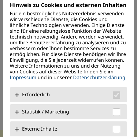
E-Mail:
info@kinderzentrum-regensburg.de
Hinweis zu Cookies und externen Inhalten
Für ein bestmögliches Nutzererlebnis verwenden
Spendenkonto
wir verschiedene Dienste, die Cookies und
ähnliche Technologien verwenden. Einige Dienste
VR Bank Niederbayern-Oberpfalz eG
sind für eine reibungslose Funktion der Website
DE09 7509 0900 9098 6076 16
technisch notwendig. Andere werden verwendet,
um Ihre Benutzererfahrung zu analysieren und zu
verbessern oder Ihnen bestimmte Services zu
Hier online spenden
ermöglichen. Für diese Dienste benötigen wir Ihre
Einwilligung, die Sie jederzeit widerrufen können.
Weitere Informationen zu uns und der Nutzung
Quicklinks
von Cookies auf dieser Website finden Sie im
Anmeldung
Impressum
und in unserer
Datenschutzerklärung
.
Aktuelles
Rezeptanforderung
Erforderlich
Statistik / Marketing
Externe Inhalte