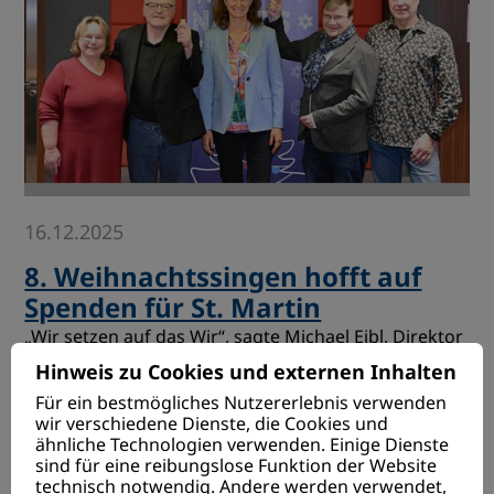
16.12.2025
8. Weihnachtssingen hofft auf
Spenden für St. Martin
„Wir setzen auf das Wir“, sagte Michael Eibl, Direktor
der Katholischen Jugendfürsorge Regensburg e.V.,
Hinweis zu Cookies und externen Inhalten
mit Blick auf das Regensburger Weihnachtssingen
Für ein bestmögliches Nutzererlebnis verwenden
am kommenden Samstag in der Donau-Arena.…
wir verschiedene Dienste, die Cookies und
ähnliche Technologien verwenden. Einige Dienste
sind für eine reibungslose Funktion der Website
technisch notwendig. Andere werden verwendet,