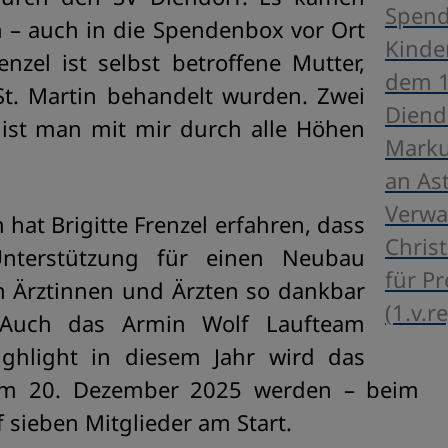
Spend
– auch in die Spendenbox vor Ort
Kinde
enzel ist selbst betroffene Mutter,
dem 1
St. Martin behandelt wurden. Zwei
Diendo
n ist man mit mir durch alle Höhen
Marku
an Ast
Verwal
hat Brigitte Frenzel erfahren, dass
Christ
 Unterstützung für einen Neubau
für Pr
den Ärztinnen und Ärzten so dankbar
(1.v.r
. Auch das Armin Wolf Laufteam
ighlight in diesem Jahr wird das
am 20. Dezember 2025 werden – beim
 sieben Mitglieder am Start.