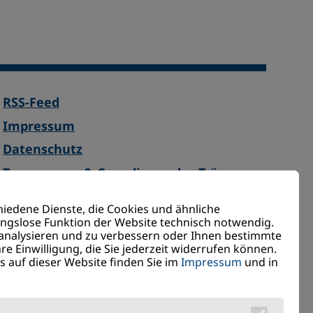
RSS-Feed
Impressum
Datenschutz
Transparenz & Compliance des Trägers
Barrierefreiheit
iedene Dienste, die Cookies und ähnliche
ungslose Funktion der Website technisch notwendig.
analysieren und zu verbessern oder Ihnen bestimmte
Quicklinks
re Einwilligung, die Sie jederzeit widerrufen können.
Anmeldung
 auf dieser Website finden Sie im
Impressum
und in
Aktuelles
Rezeptanforderung