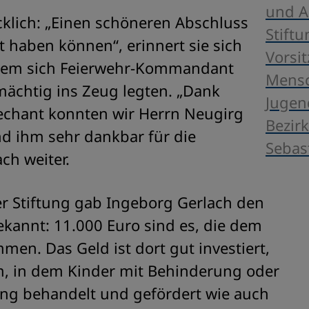
und Ab
cklich: „Einen schöneren Abschluss
Stift
t haben können“, erinnert sie sich
Vorsi
 dem sich Feierwehr-Kommandant
Mensc
mächtig ins Zeug legten. „Dank
Jugen
Dechant konnten wir Herrn Neugirg
Bezirk
nd ihm sehr dankbar für die
Sebas
ch weiter.
er Stiftung gab Ingeborg Gerlach den
kannt: 11.000 Euro sind es, die dem
en. Das Geld ist dort gut investiert,
m, in dem Kinder mit Behinderung oder
lung behandelt und gefördert wie auch