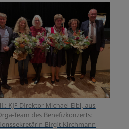
v.li.: KJF-Direktor Michael Eibl, aus
rga-Team des Benefizkonzerts:
tionssekretärin Birgit Kirchmann