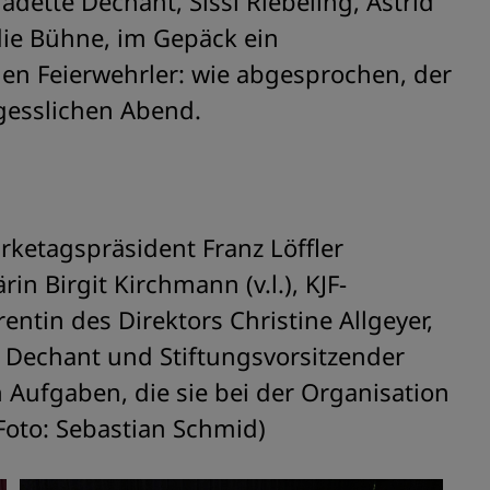
ette Dechant, Sissi Riebeling, Astrid
die Bühne, im Gepäck ein
eden Feierwehrler: wie abgesprochen, der
gesslichen Abend.
zirketagspräsident Franz Löffler
in Birgit Kirchmann (v.l.), KJF-
entin des Direktors Christine Allgeyer,
e Dechant und Stiftungsvorsitzender
 Aufgaben, die sie bei der Organisation
oto: Sebastian Schmid)