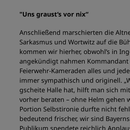
"Uns graust‘s vor nix“
Anschließend marschierten die Altn
Sarkasmus und Wortwitz auf die Büh
kommen wir hierher, obwohl’s in Ingo
angekündigt nahmen Kommandant N
Feierwehr-Kameraden alles und jeden
immer sympathisch und originell. „W
gscheite Halle hat, hilft man sich m
vorher beraten – ohne Helm gehen wi
Portion Selbstironie durfte nicht feh
bedeutend frischer, wir sind Bayerns
Publikum spendete reichlich Applaus