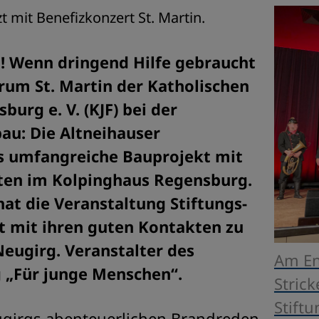
t mit Benefizkonzert St. Martin.
t! Wenn dringend Hilfe gebraucht
trum St. Martin der Katholischen
urg e. V. (KJF) bei der
u: Die Altneihauser
as umfangreiche Bauprojekt mit
ten im Kolpinghaus Regensburg.
at die Veranstaltung Stiftungs-
t mit ihren guten Kontakten zu
ugirg. Veranstalter des
Am En
g „Für junge Menschen“.
Stric
Stift
ugirgs abenteuerlichen Brandreden