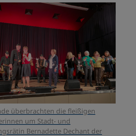
de überbrachten die fleißigen
kerinnen um Stadt- und
ungsrätin Bernadette Dechant der