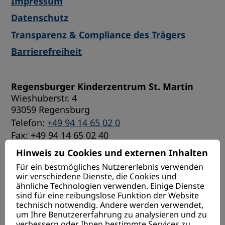
Impressum
Datenschutz
Transparenz & Compliance des Trägers
Barrierefreiheit
Regensburger Kinderzentrum St. Martin
Wieshuberstr. 4
93059 Regensburg
Telefon:
+49 94 14 65 02 0
Fax: +49 94 14 65 02 40
E-Mail:
info@kinderzentrum-regensburg.de
Hinweis zu Cookies und externen Inhalten
Für ein bestmögliches Nutzererlebnis verwenden
Spendenkonto
wir verschiedene Dienste, die Cookies und
ähnliche Technologien verwenden. Einige Dienste
VR Bank Niederbayern-Oberpfalz eG
sind für eine reibungslose Funktion der Website
DE09 7509 0900 9098 6076 16
technisch notwendig. Andere werden verwendet,
um Ihre Benutzererfahrung zu analysieren und zu
verbessern oder Ihnen bestimmte Services zu